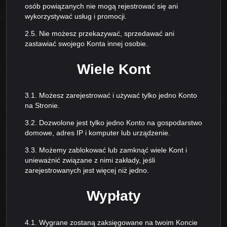
osób powiązanych nie mogą rejestrować się ani
wykorzystywać usług i promocji.
2.5. Nie możesz przekazywać, sprzedawać ani
zastawiać swojego Konta innej osobie.
Wiele Kont
3.1. Możesz zarejestrować i używać tylko jedno Konto
na Stronie.
3.2. Dozwolone jest tylko jedno Konto na gospodarstwo
domowe, adres IP i komputer lub urządzenie.
3.3. Możemy zablokować lub zamknąć wiele Kont i
unieważnić związane z nimi zakłady, jeśli
zarejestrowanych jest więcej niż jedno.
Wypłaty
4.1. Wygrane zostaną zaksięgowane na twoim Koncie