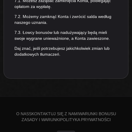
7.1. Możesz zażądać zamknięcia Konta, podlegając
opłatom za wypłatę.
7.2. Możemy zamknąć Konta i zwrócić salda według
naszego uznania.
7.3. Łowcy bonusów lub nadużywający będą mieli
swoje wygrane unieważnione, a Konta zawieszone.
Daj znać, jeśli potrzebujesz jakichkolwiek zmian lub
dodatkowych tłumaczeń.
O NAS
SKONTAKTUJ SIĘ Z NAMI
WARUNKI BONUSU
ZASADY I WARUNKI
POLITYKA PRYWATNOŚCI