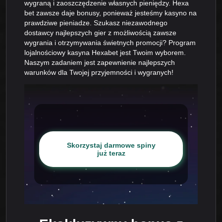
wygraną i zaoszczędzenie własnych pieniędzy. Hexa
bet zawsze daje bonusy, ponieważ jesteśmy kasyno na
prawdziwe pieniadze. Szukasz niezawodnego
dostawcy najlepszych gier z możliwością zawsze
wygrania i otrzymywania świetnych promocji? Program
lojalnościowy kasyna Hexabet jest Twoim wyborem.
Naszym zadaniem jest zapewnienie najlepszych
warunków dla Twojej przyjemności i wygranych!
Skorzystaj darmowe spiny
już teraz