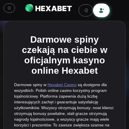
Darmowe spiny
czekają na ciebie w
oficjalnym kasyno
online Hexabet
Darmowe spiny w
Hexabet Casino
są dostępne dla
wszystkich. Polish online casino korzystny program
lojalnościowy. Platforma zapewnia dużą liczbę
interesujących zachęt i gwarantuje satysfakcję
użytkowników. Wszyscy otrzymują bonusy: nowi klienci
otrzymują bonusy powitalne, stali gracze otrzymują
nagrody lojalnościowe, a wszyscy gracze mają wiele
korzyści i prezentów. To zawsze zwiększa szanse na