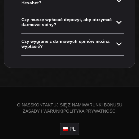
Hexabet?
Czy muszę wpłacać depozyt, aby otrzymać
darmowe spiny?
Czy wygrane z darmowych spinów można
wypłacić?
O NAS
SKONTAKTUJ SIĘ Z NAMI
WARUNKI BONUSU
ZASADY I WARUNKI
POLITYKA PRYWATNOŚCI
PL