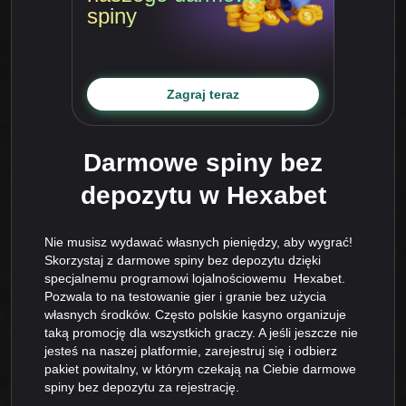
Zakręć Kołem
spiny
Zagraj teraz
Darmowe spiny bez
depozytu w Hexabet
Nie musisz wydawać własnych pieniędzy, aby wygrać!
Skorzystaj z darmowe spiny bez depozytu dzięki
specjalnemu programowi lojalnościowemu Hexabet.
Pozwala to na testowanie gier i granie bez użycia
własnych środków. Często polskie kasyno organizuje
taką promocję dla wszystkich graczy. A jeśli jeszcze nie
jesteś na naszej platformie, zarejestruj się i odbierz
pakiet powitalny, w którym czekają na Ciebie darmowe
spiny bez depozytu za rejestrację.