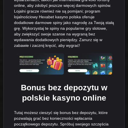
online, aby zdobyć jeszcze więcej darmowych spinów.
Lojalni gracze również nie są pomijani; program
lojalnościowy Hexabet kasyno polska oferuje
dodatkowe darmowe spiny jako nagrodę za Twoją stałą
grę. Wykorzystaj te spiny na popularne gry slotowe,
aby zwiększyć swoje szanse na wygraną bez
wydawania dodatkowych pieniędzy. Zanurz się w
zabawie i zacznij kręcić, aby wygrać!
Bonus bez depozytu w
polskie kasyno online
Tutaj możesz cieszyć się bonus bez depozytu, które
pozwalają grać bez konieczności wpłacania
początkowego depozytu. Spróbuj swojego szczęścia