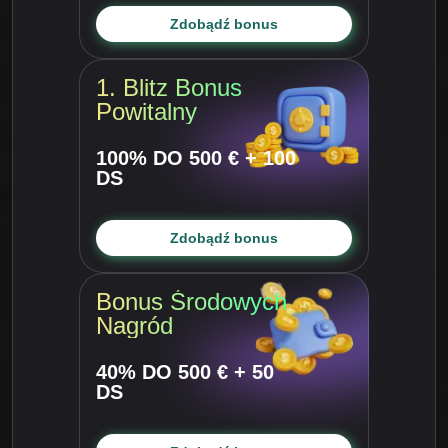
Zdobądź bonus
1. Blitz Bonus
Powitalny
100% DO 500 € + 100
DS
Zdobądź bonus
Bonus Środowych
Nagród
40% DO 500 € + 50
DS
Gratulacje