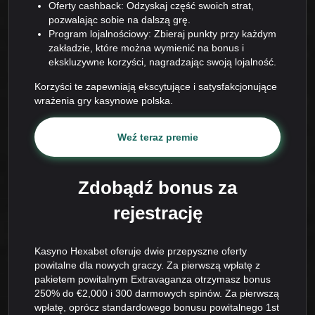
Oferty cashback: Odzyskaj część swoich strat,
pozwalając sobie na dalszą grę.
Program lojalnościowy: Zbieraj punkty przy każdym
zakładzie, które można wymienić na bonus i
ekskluzywne korzyści, nagradzając swoją lojalność.
Korzyści te zapewniają ekscytujące i satysfakcjonujące
wrażenia gry kasynowe polska.
Weź teraz premie
Zdobądź bonus za
rejestrację
Kasyno Hexabet oferuje dwie przepyszne oferty
powitalne dla nowych graczy. Za pierwszą wpłatę z
pakietem powitalnym Extravaganza otrzymasz bonus
250% do €2,000 i 300 darmowych spinów. Za pierwszą
wpłatę, oprócz standardowego bonusu powitalnego 1st