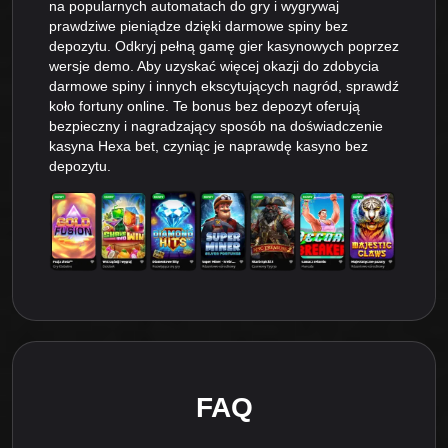
na popularnych automatach do gry i wygrywaj
prawdziwe pieniądze dzięki darmowe spiny bez
depozytu. Odkryj pełną gamę gier kasynowych poprzez
wersje demo. Aby uzyskać więcej okazji do zdobycia
darmowe spiny i innych ekscytujących nagród, sprawdź
koło fortuny online. Te bonus bez depozyt oferują
bezpieczny i nagradzający sposób na doświadczenie
kasyna Hexa bet, czyniąc je naprawdę kasyno bez
depozytu.
FAQ