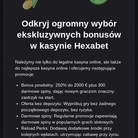
Odkryj ogromny wybór
ekskluzywnych bonusów
w kasynie Hexabet
Należymy nie tylko do legalne kasyna online, ale także
do najlepsze kasyna online i oferujemy następujące
promocje:
Bonus powitalny: 250% do 2000 € plus 300
darmowe spiny, dając nowym graczom znaczny
zastrzyk na start.
Oferta bez depozytu: Wypróbuj gry bez żadnego
początkowego depozytu, bez ryzyka.
Darmowe spiny: Regularne promocje zapewniają
darmowe spiny w popularnych grach slotowych.
Reload Perks: Dodawaj dodatkowe środki przy
kolejnych wpłatach, utrzymując zabawę przy życiu.