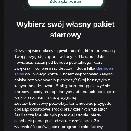
Zdobądź bonus
Zdobądź Bonus
Wybierz swój własny pakiet
Zakręć Kołem
startowy
Otrzymaj wiele ekscytujących nagród, które urozmaicą
Twoją przygodę z grami w kasynie Hexabet. Jako
nowicjusz, zacznij od bonusu powitalnego, który
zwiększy Twój pierwszy depozyt i doda kilka
darmowe
spiny
do Twojego konta. Chcesz wypróbować kasyno
polska bez wydawania pieniędzy? Graj bez ryzyka z
kasyno bez depozytu. Stali gracze mogą cieszyć się
darmowe spiny na popularnych automatach, co daje im
większe szanse na dużą wygraną.
Zestaw Bonusowy pozwalają kontynuować przygodę,
dodając dodatkowe środki przy kolejnych wpłatach.
Jeśli szczęście nie było po twojej stronie, oferty
cashback pomogą ci odzyskać część strat. Za
wytrwałość i poświęcenie program lojalnościowy